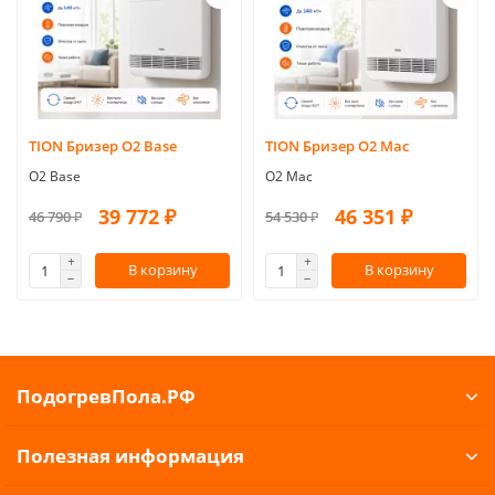
TION Бризер O2 Base
TION Бризер O2 Mac
O2 Base
O2 Mac
39 772 ₽
46 351 ₽
46 790 ₽
54 530 ₽
В корзину
В корзину
ПодогревПола.РФ
Полезная информация