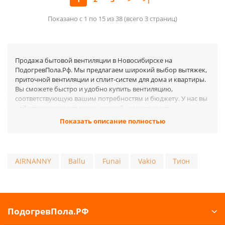
Показано с 1 по 15 из 38 (всего 3 страниц)
Продажа бытовой вентиляции в Новосибирске на
ПодогревПола.Рф. Мы предлагаем широкий выбор вытяжек,
приточной вентиляции и сплит-систем для дома и квартиры.
Вы сможете быстро и удобно купить вентиляцию,
соответствующую вашим потребностям и бюджету. У нас вы
найдете модели для кухни, ванной, санузла, и для
организации полноценной вентиляции в вашем доме или
Показать описание полностью
квартире. Мы гарантируем высокое качество и оперативную
доставку по Новосибирске.
Разнообразие выбора для вас
AIRNANNY
Ballu
Funai
Vakio
Тион
В нашем каталоге вы найдете модели от различных
производителей. Мы предлагаем продукцию, подходящую
для разных типов помещений и бюджетов. Вы можете
купить вытяжку для кухни с нужной вам мощностью, или
выбрать приточно-вытяжную систему для комфортного и
ПодогревПола.РФ
здорового микроклимата в вашей квартире. Также в