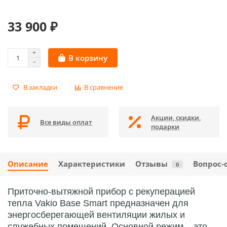
33 900 ₽
В корзину
В закладки
В сравнение
Акции, скидки,
Все виды оплат
подарки
Описание
Характеристики
Отзывы
Вопрос-
0
Приточно-вытяжной прибор с рекуперацией
тепла Vakio Base Smart предназначен для
энергосберегающей вентиляции жилых и
служебных помещений. Основной режим – это