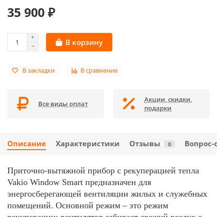
35 900 ₽
В корзину
В закладки
В сравнение
Акции, скидки,
Все виды оплат
подарки
Описание
Характеристики
Отзывы
Вопрос-
0
Приточно-вытяжной прибор с рекуперацией тепла
Vakio Window Smart предназначен для
энергосберегающей вентиляции жилых и служебных
помещений. Основной режим – это режим