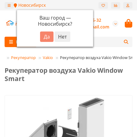
Новосибирск
Ваш город —
+7 (913) 987-55-32
Новосибирск
?
burannsk@gmail.com
Каталог
ия
Рекуператор
Vakio
Рекуператор воздуха Vakio Window Sma
Рекуператор воздуха Vakio Window
Smart