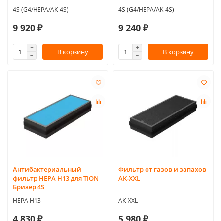
4S (G4/HEPA/AK-4S)
4S (G4/HEPA/AK-4S)
9 920 ₽
9 240 ₽
В корзину
В корзину
Антибактериальный
Фильтр от газов и запахов
фильтр HEPA H13 для TION
AK-XXL
Бризер 4S
HEPA H13
AK-XXL
4 830 ₽
5 980 ₽