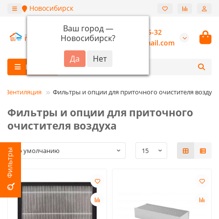
Новосибирск
Ваш город —
+7 (913) 987-55-32
Новосибирск
?
burannsk@gmail.com
Каталог
я Вентиляция
Фильтры и опции для приточного очистителя воздуха
Фильтры и опции для приточного
очистителя воздуха