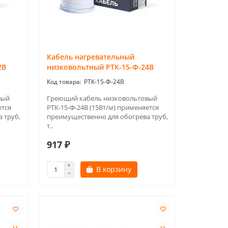
Кабель нагревательный
2В
низковольтный РТК-15-Ф-24В
РТК-15-Ф-24В
вый
Греющий кабель низковольтовый
ется
РТК-15-Ф-24В (15Вт/м) применяется
 труб,
преимущественно для обогрева труб,
т..
917 ₽
В корзину