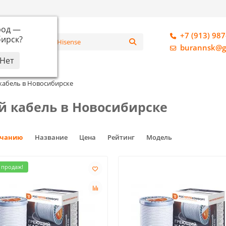
род —
+7 (913) 987
ирск
?
алог
burannsk@g
абель в Новосибирске
 кабель в Новосибирске
лчанию
Название
Цена
Рейтинг
Модель
 продаж!