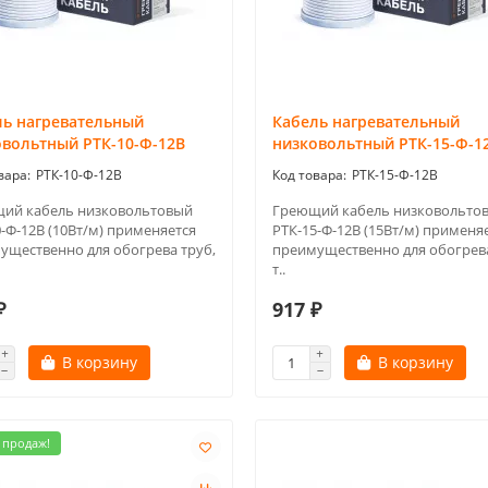
ль нагревательный
Кабель нагревательный
овольтный РТК-10-Ф-12В
низковольтный РТК-15-Ф-1
РТК-10-Ф-12В
РТК-15-Ф-12В
ий кабель низковольтовый
Греющий кабель низковольто
-Ф-12В (10Вт/м) применяется
РТК-15-Ф-12В (15Вт/м) применя
ущественно для обогрева труб,
преимущественно для обогрева
т..
₽
917 ₽
В корзину
В корзину
 продаж!