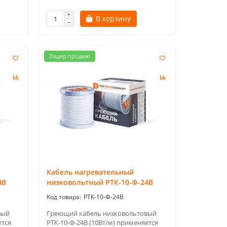
В корзину
Лидер продаж!
Кабель нагревательный
4В
низковольтный РТК-10-Ф-24В
РТК-10-Ф-24В
вый
Греющий кабель низковольтовый
ется
РТК-10-Ф-24В (10Вт/м) применяется