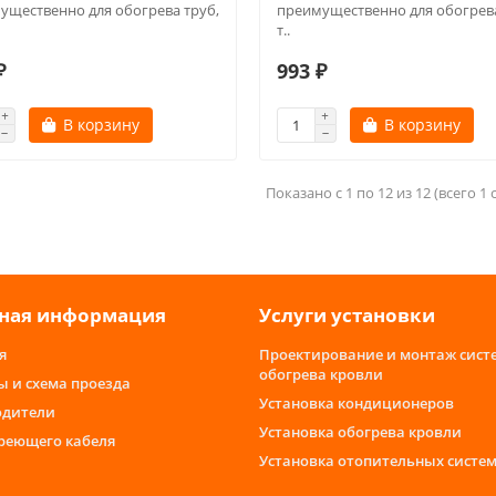
ущественно для обогрева труб,
преимущественно для обогрева
т..
₽
993 ₽
В корзину
В корзину
Показано с 1 по 12 из 12 (всего 1
ная информация
Услуги установки
я
Проектирование и монтаж сист
обогрева кровли
ы и схема проезда
Установка кондиционеров
одители
Установка обогрева кровли
греющего кабеля
Установка отопительных систе