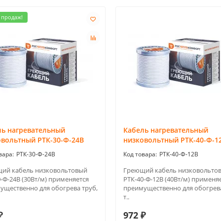
 продаж!
ль нагревательный
Кабель нагревательный
овольтный РТК-30-Ф-24В
низковольтный РТК-40-Ф-1
РТК-30-Ф-24В
РТК-40-Ф-12В
ий кабель низковольтовый
Греющий кабель низковольто
-Ф-24В (30Вт/м) применяется
РТК-40-Ф-12В (40Вт/м) применя
ущественно для обогрева труб,
преимущественно для обогрева
т..
₽
972 ₽