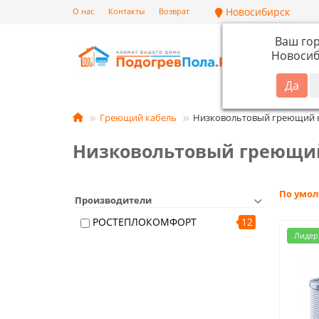
Новосибирск
О нас
Контакты
Возврат
Ваш го
Новосиб
Кат
Греющий кабель
Низковольтовый греющий к
Низковольтовый греющий
По умо
Производители
РОСТЕПЛОКОМФОРТ
12
Лидер