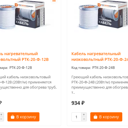
ль нагревательный
Кабель нагревательный
овольтный РТК-20-Ф-12В
низковольтный РТК-20-Ф-2
РТК-20-Ф-12В
РТК-20-Ф-24В
ий кабель низковольтовый
Греющий кабель низковольто
-Ф-12В (20Вт/м) применяется
РТК-20-Ф-24В (20Вт/м) применя
ущественно для обогрева труб,
преимущественно для обогрева
т..
₽
934 ₽
В корзину
В корзину