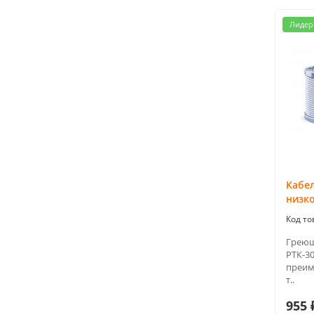
Лидер
Кабе
низк
Греющ
РТК-30
преим
т..
955 