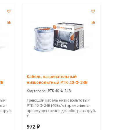
Кабель нагревательный
2В
низковольтный РТК-40-Ф-24В
РТК-40-Ф-24В
вый
Греющий кабель низковольтовый
ется
РТК-40-Ф-24В (40Вт/м) применяется
 труб,
преимущественно для обогрева труб,
т..
972 ₽