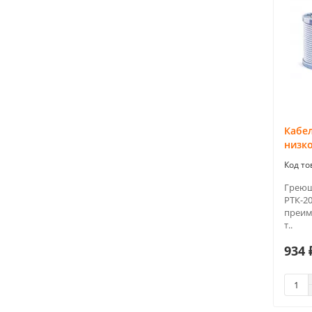
Кабе
низк
Греющ
РТК-20
преим
т..
934 