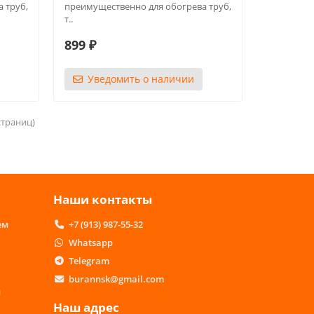
 труб,
преимущественно для обогрева труб,
т..
899 ₽
Уведомить о наличии
 страниц)
Наши контакты
ем
+7 (913) 987-55-32
Whatsapp
Telegram
burannsk@gmail.com
м
Наш адрес