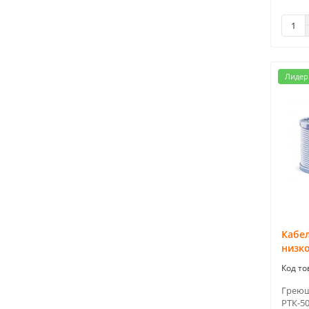
Лидер
Кабе
низк
Греющ
РТК-50