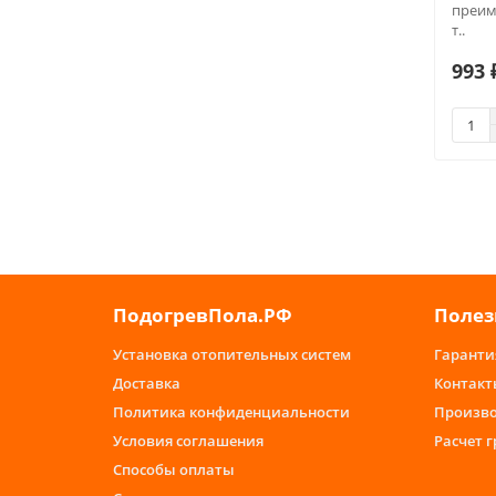
преим
т..
993 
ПодогревПола.РФ
Полез
Установка отопительных систем
Гаранти
Доставка
Контакт
Политика конфиденциальности
Произв
Условия соглашения
Расчет 
Способы оплаты