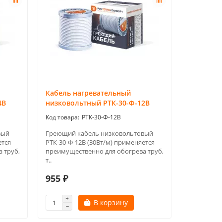
Кабель нагревательный
4В
низковольтный РТК-30-Ф-12В
РТК-30-Ф-12В
вый
Греющий кабель низковольтовый
ется
РТК-30-Ф-12В (30Вт/м) применяется
 труб,
преимущественно для обогрева труб,
т..
955 ₽
В корзину