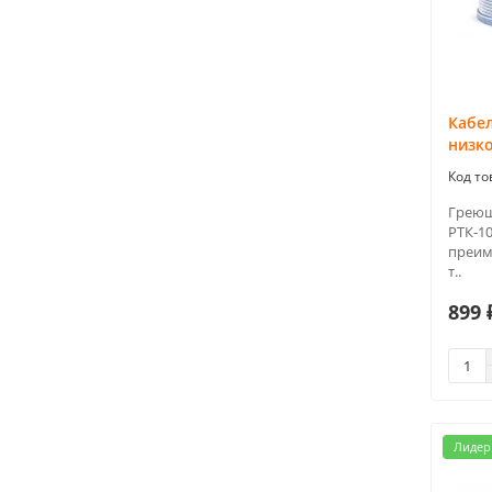
Кабе
низк
Греющ
РТК-10
преим
т..
899 
Лидер