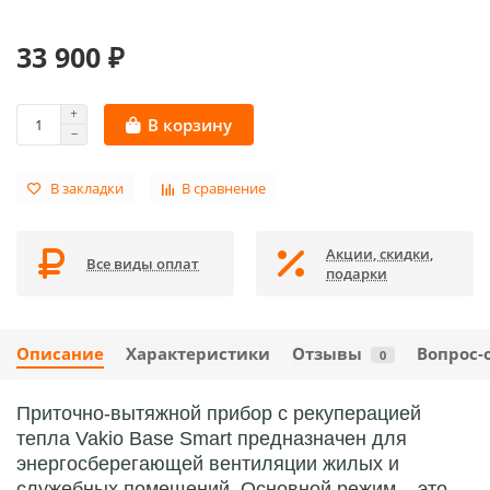
33 900 ₽
В корзину
В закладки
В сравнение
Акции, скидки,
Все виды оплат
подарки
Описание
Характеристики
Отзывы
Вопрос-
0
Приточно-вытяжной прибор с рекуперацией
тепла Vakio Base Smart предназначен для
энергосберегающей вентиляции жилых и
служебных помещений. Основной режим – это