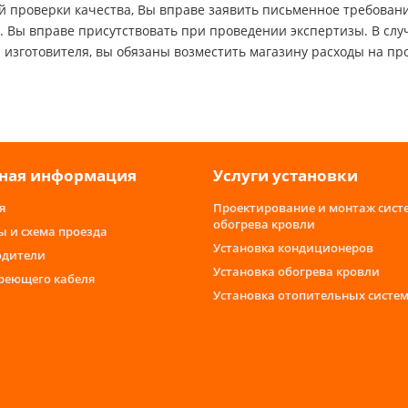
ой проверки качества, Вы вправе заявить письменное требова
а. Вы вправе присутствовать при проведении экспертизы. В слу
и изготовителя, вы обязаны возместить магазину расходы на пр
ная информация
Услуги установки
я
Проектирование и монтаж сист
обогрева кровли
ы и схема проезда
Установка кондиционеров
одители
Установка обогрева кровли
греющего кабеля
Установка отопительных систе