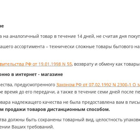
не
 на аналогичный товар в течение 14 дней, не считая дня покуп
ашего ассортимента – технически сложные товары бытового на
ительства РФ от 19.01.1998 N 55
, возврату и обмену как товар
нно в интернет - магазине
ества, предусмотренного
Законом РФ от 07.02.1992 N 2300-1 О
е время до его передачи, а также в течение семи дней после п
овара надлежащего качества не была предоставлена вам в пис
ам продажи товаров дистанционным способом.
ва должны быть сохранены товарный вид, целостность упаковк
рении Ваших требований.