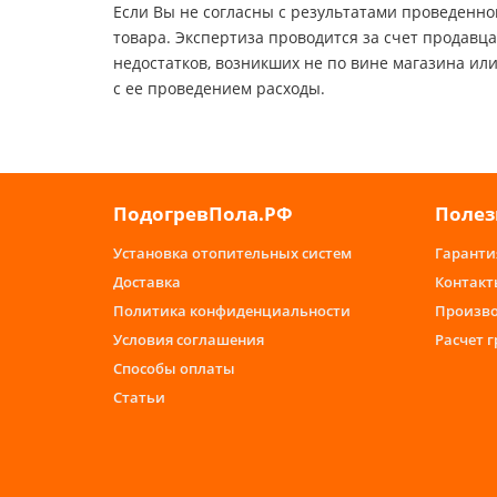
Если Вы не согласны с результатами проведенн
товара. Экспертиза проводится за счет продавц
недостатков, возникших не по вине магазина ил
с ее проведением расходы.
ПодогревПола.РФ
Полез
Установка отопительных систем
Гаранти
Доставка
Контакт
Политика конфиденциальности
Произв
Условия соглашения
Расчет 
Способы оплаты
Статьи