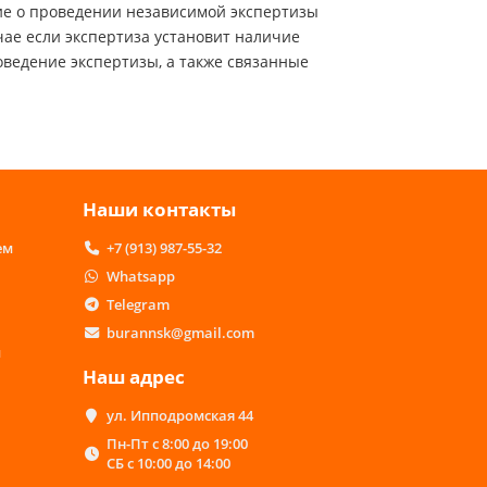
ние о проведении независимой экспертизы
чае если экспертиза установит наличие
оведение экспертизы, а также связанные
Наши контакты
ем
+7 (913) 987-55-32
Whatsapp
Telegram
burannsk@gmail.com
м
Наш адрес
ул. Ипподромская 44
Пн-Пт с 8:00 до 19:00
СБ с 10:00 до 14:00