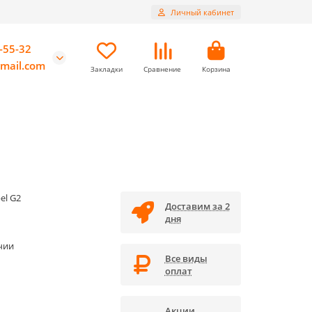
Личный кабинет
-55-32
mail.com
Закладки
Сравнение
Корзина
el G2
Доставим за 2
дня
чии
Все виды
оплат
Акции,