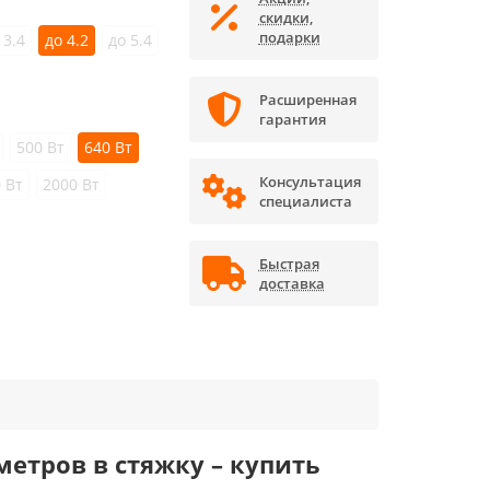
скидки,
подарки
 3.4
до 4.2
до 5.4
Расширенная
гарантия
500 Вт
640 Вт
Консультация
 Вт
2000 Вт
специалиста
Быстрая
доставка
етров в стяжку – купить