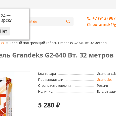
род —
+7 (913) 987
ирск
?
алог
burannsk@g
eks
Теплый пол греющий кабель Grandeks G2-640 Вт. 32 метров
ь Grandeks G2-640 Вт. 32 метров
Код товара
Grandex cab
Производители
Grandeks
Страна изготовления
Россия
Наличие:
Есть в нали
5 280 ₽