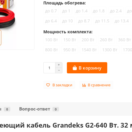
Площадь обогрева:
до 0.7
до 1
до 1.4
до 1.8
до 2.4
до
до 6.4
до 10
до 8.7
до 11.5
до 13.4
Мощность комплекта:
100 Вт
150 Вт
200 Вт
260 Вт
360 Вт
800 Вт
950 Вт
1540 Вт
1300 Вт
1700
В корзину
В закладки
В сравнение
ы
Вопрос-ответ
0
0
щий кабель Grandeks G2-640 Вт. 32 м