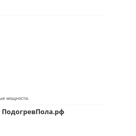
ные мощности.
е ПодогревПола.рф