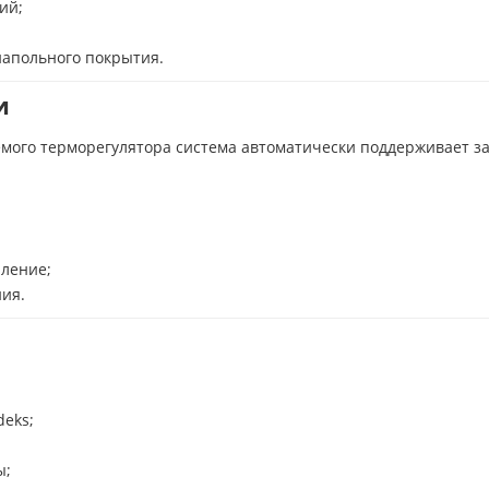
ий;
напольного покрытия.
и
мого терморегулятора система автоматически поддерживает з
ление;
ия.
eks;
ы;