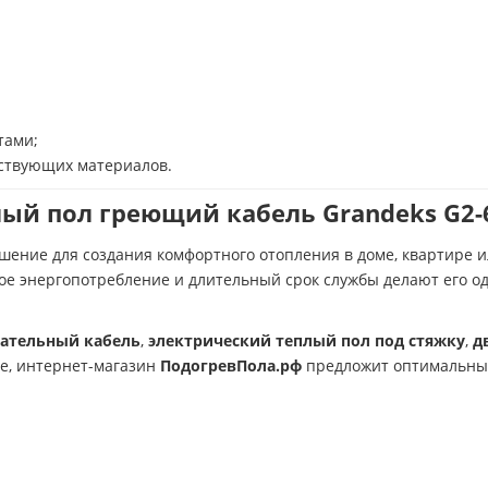
тами;
тствующих материалов.
й пол греющий кабель Grandeks G2-64
ение для создания комфортного отопления в доме, квартире 
ое энергопотребление и длительный срок службы делают его о
вательный кабель
,
электрический теплый пол под стяжку
,
д
не, интернет-магазин
ПодогревПола.рф
предложит оптимальный