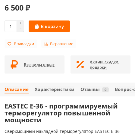
6 500 ₽
В корзину
В закладки
В сравнение
Акции, скидки,
Все виды оплат
подарки
Описание
Характеристики
Отзывы
Вопрос-
0
EASTEC E-36
- программируемый
терморегулятор
повышенной
мощности
Сверхмощный накладной терморегулятор EASTEC E-36