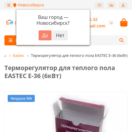
Новосибирск
Ваш город —
+7 (913) 987-55-32
Новосибирск
?
burannsk@gmail.com
Каталог
оры
Eastec
Терморегулятор для теплого пола EASTEC E-36 (6кВт)
Терморегулятор для теплого пола
EASTEC E-36 (6кВт)
Нагрузка 30А