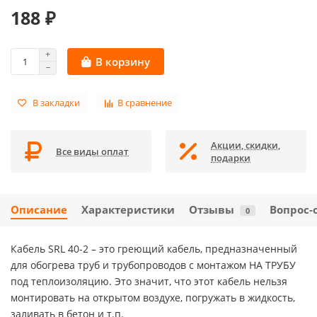
188 ₽
В корзину
В закладки
В сравнение
Акции, скидки,
Все виды оплат
подарки
Описание
Характеристики
Отзывы
Вопрос-
0
Кабель SRL 40-2 – это греющий кабель, предназначенный
для обогрева труб и трубопроводов с монтажом НА ТРУБУ
под теплоизоляцию. Это значит, что этот кабель нельзя
монтировать на открытом воздухе, погружать в жидкость,
заливать в бетон и т.п.