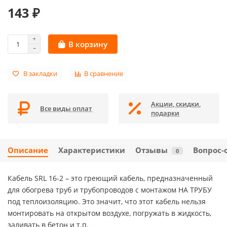
143 ₽
В корзину
В закладки
В сравнение
Акции, скидки,
Все виды оплат
подарки
Описание
Характеристики
Отзывы
Вопрос-
0
Кабель SRL 16-2 – это греющий кабель, предназначенный
для обогрева труб и трубопроводов с монтажом НА ТРУБУ
под теплоизоляцию. Это значит, что этот кабель нельзя
монтировать на открытом воздухе, погружать в жидкость,
заливать в бетон и т.п.