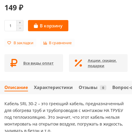
149 ₽
В корзину
В закладки
В сравнение
Акции, скидки,
Все виды оплат
подарки
Описание
Характеристики
Отзывы
Вопрос-
0
Кабель SRL 30-2 – это греющий кабель, предназначенный
для обогрева труб и трубопроводов с монтажом НА ТРУБУ
под теплоизоляцию. Это значит, что этот кабель нельзя
монтировать на открытом воздухе, погружать в жидкость,
заливать в бетон и т.п.