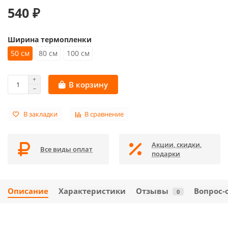
540 ₽
Ширина термопленки
50 см
80 см
100 см
В корзину
В закладки
В сравнение
Акции, скидки,
Все виды оплат
подарки
Описание
Характеристики
Отзывы
Вопрос-
0