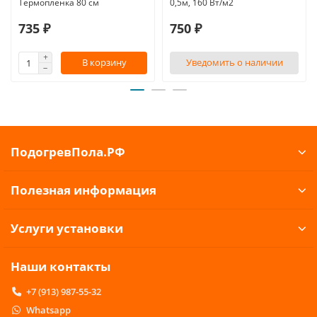
Термопленка 80 см
0,5м, 160 Вт/м2
735 ₽
750 ₽
В корзину
Уведомить о наличии
ПодогревПола.РФ
Полезная информация
Услуги установки
Наши контакты
+7 (913) 987-55-32
Whatsapp