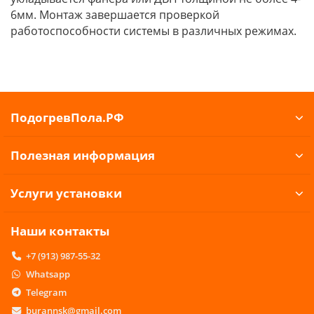
6мм. Монтаж завершается проверкой
работоспособности системы в различных режимах.
ПодогревПола.РФ
Полезная информация
Услуги установки
Наши контакты
+7 (913) 987-55-32
Whatsapp
Telegram
burannsk@gmail.com