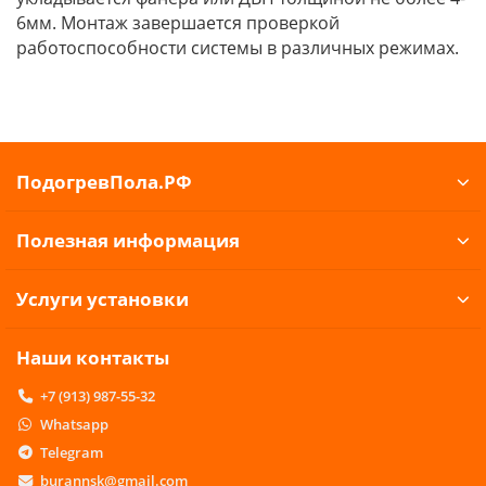
6мм. Монтаж завершается проверкой
работоспособности системы в различных режимах.
ПодогревПола.РФ
Полезная информация
Услуги установки
Наши контакты
+7 (913) 987-55-32
Whatsapp
Telegram
burannsk@gmail.com