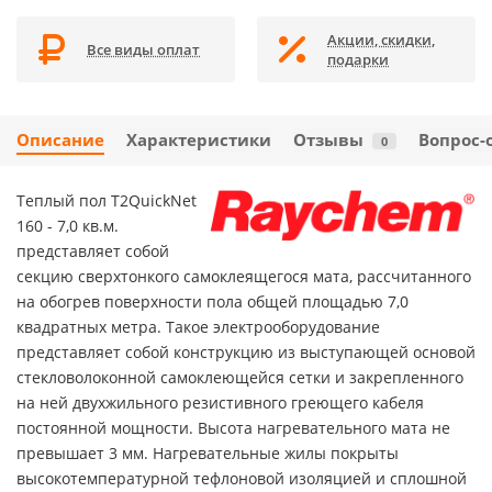
Акции, скидки,
Все виды оплат
подарки
Описание
Характеристики
Отзывы
Вопрос-
0
Теплый пол T2QuickNet
160 - 7,0 кв.м.
представляет собой
секцию сверхтонкого самоклеящегося мата, рассчитанного
на обогрев поверхности пола общей площадью 7,0
квадратных метра. Такое электрооборудование
представляет собой конструкцию из выступающей основой
стекловолоконной самоклеющейся сетки и закрепленного
на ней двухжильного резистивного греющего кабеля
постоянной мощности. Высота нагревательного мата не
превышает 3 мм. Нагревательные жилы покрыты
высокотемпературной тефлоновой изоляцией и сплошной