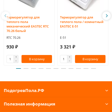
Терморегулятор для
Терморегулятор для
теплого пола
теплого пола / комнатный
механический EASTEC RTC
EASTEC Е-51
70.26 белый
RTC 70.26
E-51
930 ₽
3 321 ₽
В корзину
В корзину
ПодогревПола.РФ
Полезная информация