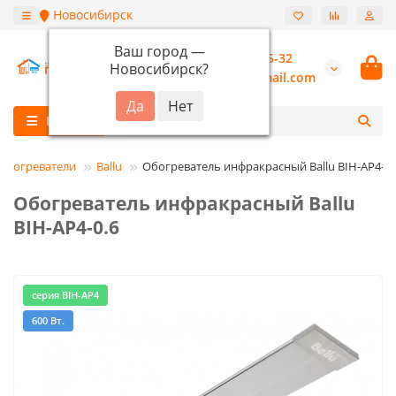
Новосибирск
Ваш город —
+7 (913) 987-55-32
Новосибирск
?
burannsk@gmail.com
Каталог
Обогреватели
Ballu
Обогреватель инфракрасный Ballu BIH-AP4-0.
Обогреватель инфракрасный Ballu
BIH-AP4-0.6
серия BIH-AP4
600 Вт.