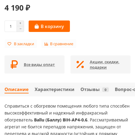
4 190 ₽
В корзину
В закладки
В сравнение
Акции, скидки,
Все виды оплат
подарки
Описание
Характеристики
Отзывы
Вопрос-
0
Справиться с обогревом помещения любого типа способен
высокоэффективный и надежный инфракрасный
обогреватель
Ballu (Баллу) BIH-AP4-0.6
. Рассматриваемый
агрегат не боится перепадов напряжения, защищен от
перегрева и высокой влажности (устойчив к прямому