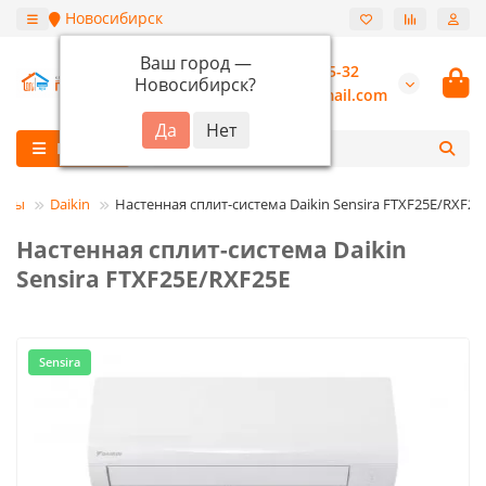
Новосибирск
Ваш город —
+7 (913) 987-55-32
Новосибирск
?
burannsk@gmail.com
Каталог
еры
Daikin
Настенная сплит-система Daikin Sensira FTXF25E/RXF25
Настенная сплит-система Daikin
Sensira FTXF25E/RXF25E
Sensira