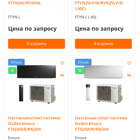
FTYN20L/RYN20L
FTYN25LV1B/RYN25LV1B
(-40C)
FTYN-L
FTYN-L (-40)
Цена по запросу
Цена по запросу
В корзину
В корзину
Emura
Emura
B
W
Настенная сплит-система
Настенная сплит-система
Daikin Emura
Daikin Emura
FTXJ20AB/RXJ20A
FTXJ20AW/RXJ20A
Emura
Emura