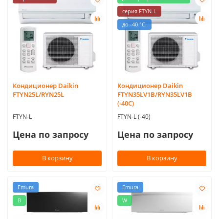
серия FTYN-L
до -40 °С.
Кондиционер Daikin
Кондиционер Daikin
FTYN25L/RYN25L
FTYN35LV1B/RYN35LV1B
(-40C)
FTYN-L
FTYN-L (-40)
Цена по запросу
Цена по запросу
В корзину
В корзину
Emura
Emura
B
W