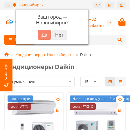
Новосибирск
Ваш город —
+7 (913) 987-55-32
Новосибирск
?
burannsk@gmail.com
Каталог
Кондиционеры в Новосибирске
Daikin
Кондиционеры Daikin
товар в пути
Наличие и цену уточняйте по телеф
серия ATYN
серия FTXB-C