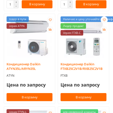
В корзину
В корзину
товар в пути
Наличие и цену уточняйте по телеф
серия ATYN
Лидер продаж!
серия FTXB-C
Кондиционер Daikin
Кондиционер Daikin
ATYN35L/ARYN35L
FTXB25C2V1B/RXB25C2V1B
ATYN
FTXB
Цена по запросу
Цена по запросу
В корзину
В корзину
серия FTYN-L
для серверной комнаты