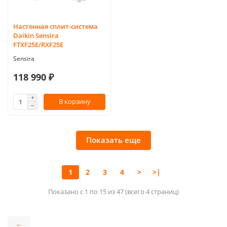
Настенная сплит-система
Daikin Sensira
FTXF25E/RXF25E
Sensira
118 990 ₽
В корзину
Показать еще
1
2
3
4
>
>|
Показано с 1 по 15 из 47 (всего 4 страниц)
←