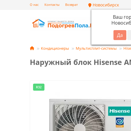
Новосибирск
О нас
Контакты
Возврат
Ваш го
Новосиб
Кат
Кондиционеры
Мультисплит-системы
His
Наружный блок Hisense A
R32