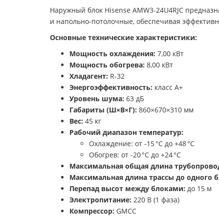
Наружный блок Hisense AMW3-24U4RJC предназнач
и напольно-потолочные, обеспечивая эффектив
Основные технические характеристики:
Мощность охлаждения:
7,00 кВт
Мощность обогрева:
8,00 кВт
Хладагент:
R-32
Энергоэффективность:
класс A+
Уровень шума:
63 дБ
Габариты (Ш×В×Г):
860×670×310 мм
Вес:
45 кг
Рабочий диапазон температур:
Охлаждение: от -15 °C до +48 °C
Обогрев: от -20 °C до +24 °C
Максимальная общая длина трубопрово
Максимальная длина трассы до одного б
Перепад высот между блоками:
до 15 м
Электропитание:
220 В (1 фаза)
Компрессор:
GMCC