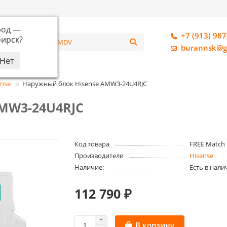
род —
+7 (913) 987
ирск
?
алог
burannsk@g
ense
Наружный блок Hisense AMW3-24U4RJC
MW3-24U4RJC
Код товара
FREE Match 
Производители
Hisense
Наличие:
Есть в нали
112 790 ₽
В корзину