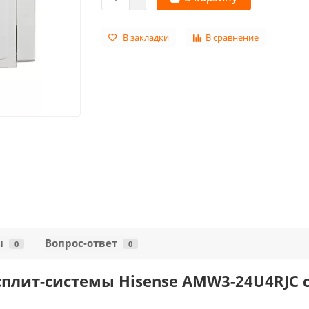
В закладки
В сравнение
ы
Вопрос-ответ
0
0
лит-системы Hisense AMW3-24U4RJC се