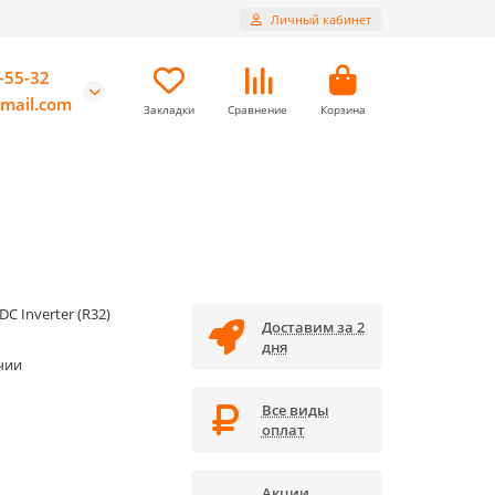
Личный кабинет
-55-32
mail.com
Закладки
Сравнение
Корзина
DC Inverter (R32)
Доставим за 2
дня
чии
Все виды
оплат
Акции,