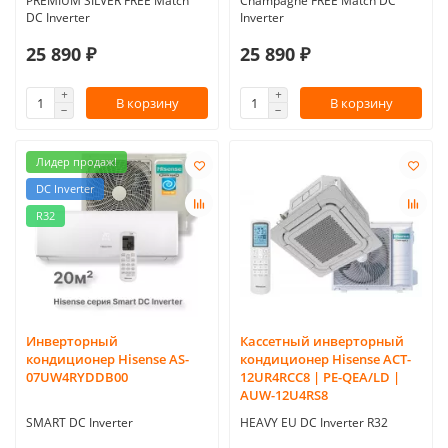
PREMIUM SILVER FREE Match
Champagne FREE Match DC
DC Inverter
Inverter
25 890 ₽
25 890 ₽
В корзину
В корзину
Лидер продаж!
DC Inverter
R32
Инверторный
Кассетный инверторный
кондиционер Hisense AS-
кондиционер Hisense ACT-
07UW4RYDDB00
12UR4RCC8 | PE-QEA/LD |
AUW-12U4RS8
SMART DC Inverter
HEAVY EU DC Inverter R32