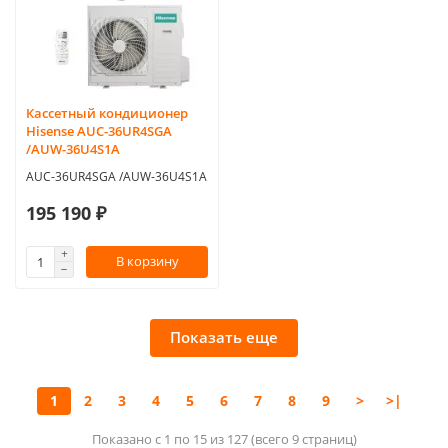
Кассетный кондиционер
Hisense AUC-36UR4SGA
/AUW-36U4S1A
AUC-36UR4SGA /AUW-36U4S1A
195 190 ₽
В корзину
Показать еще
1
2
3
4
5
6
7
8
9
>
>|
Показано с 1 по 15 из 127 (всего 9 страниц)