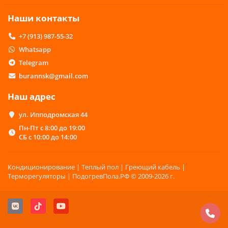
оптической связи.
Наши контакты
На китайском рынке мульти-сплит-систем центрального
кондиционирования продукция Hisense на данный момент
+7 (913) 987-55-32
является наиболее востребованной.
Whatsapp
С 2018 года компания представлена на рынке Российской
Федерации и предлагает широкий ассортимент устройств для
Telegram
дома: телевизоры, аудио- и кухонную технику, стиральные
burannsk@gmail.com
машины, пылесосы, мелкую бытовую технику, а также
климатические системы и воздухоочистители.
Наш адрес
ул. Ипподромская 44
Пн-Пт с 8:00 до 19:00
СБ с 10:00 до 14:00
Кондиционирование | Теплый пол | Греющий кабель |
Терморегуляторы | ПодогревПола.РФ © 2009-2026 г.