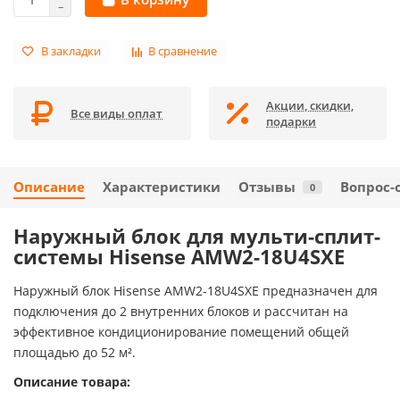
В закладки
В сравнение
Акции, скидки,
Все виды оплат
подарки
Описание
Характеристики
Отзывы
Вопрос-
0
Наружный блок для мульти-сплит-
системы Hisense AMW2-18U4SXE
Наружный блок Hisense AMW2-18U4SXE предназначен для
подключения до 2 внутренних блоков и рассчитан на
эффективное кондиционирование помещений общей
площадью до 52 м².
Описание товара: