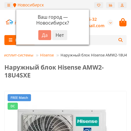
Новосибирск
Ваш город —
+7 (913) 987-55-32
Новосибирск
?
burannsk@gmail.com
Каталог
ьтисплит-системы
Hisense
Наружный блок Hisense AMW2-18U4S
Наружный блок Hisense AMW2-
18U4SXE
FREE Match
DC