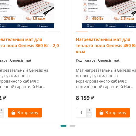
евательный мат для
Нагревательный мат для
го пола Genesis 360 Вт - 2,0
теплого пола Genesis 450 Вт
кв.м
Genesis mat
Genesis mat
агревательный Genesis на
Мат нагревательный Genesis н
е двухжильного
основе двухжильного
ированного кабеля с
экранированного кабеля с
ненной гарантией Наг..
пожизненной гарантией Наг..
2 ₽
8 159 ₽
В корзину
В корзину