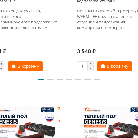
E-51
WARMLIFE
азначен для ручного,
Программируемый терморегу
атического
WARMLIFE предназначен для
граммируемого поддержания
создания и поддержания
овленной пользователем..
комфортного температ..
1 ₽
3 540 ₽
В корзину
В корзину