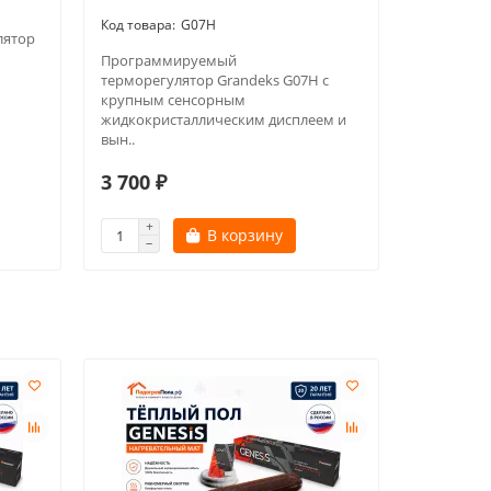
G07H
лятор
Программируемый
Продукция
терморегулятор Grandeks G07H с
Meyer B.V.
крупным сенсорным
качество 
жидкокристаллическим дисплеем и
вын..
3 700 ₽
2 800 ₽
В корзину
Увед