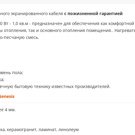
ьного экранированного кабеля
с пожизненной гарантией
0 Вт - 1,0 кв.м - предназначен для обеспечения как комфортно
ы отопления, так и основного отопления помещения.. Нагрева
о-песчаную смесь.
овень пола;
жа;
вечную бытовую технику известных производителей.
enesis
е 4 мм.
а, керамогранит, ламинат, линолеум