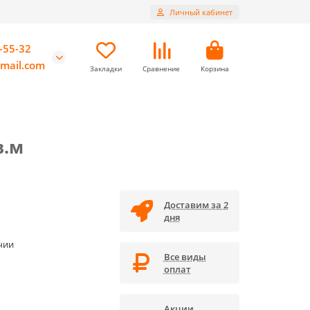
Личный кабинет
-55-32
mail.com
Закладки
Сравнение
Корзина
в.м
Доставим за 2
дня
чии
Все виды
оплат
Акции,