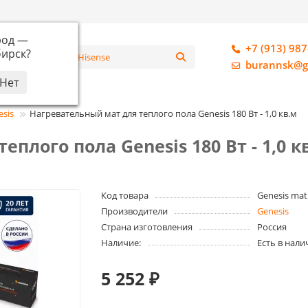
род —
+7 (913) 987
ирск
?
алог
burannsk@g
esis
Нагревательный мат для теплого пола Genesis 180 Вт - 1,0 кв.м
плого пола Genesis 180 Вт - 1,0 к
Код товара
Genesis mat
Производители
Genesis
Страна изготовления
Россия
Наличие:
Есть в нали
5 252 ₽