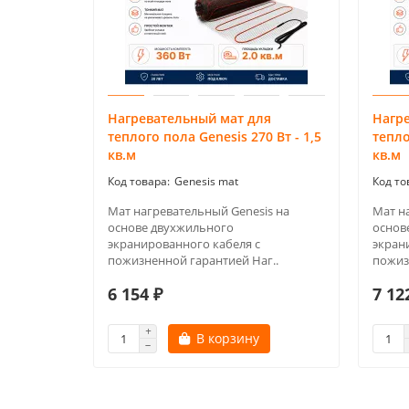
Нагревательный мат для
Нагр
теплого пола Genesis 270 Вт - 1,5
тепло
кв.м
кв.м
Genesis mat
Мат нагревательный Genesis на
Мат н
основе двухжильного
основ
экранированного кабеля с
экран
пожизненной гарантией Наг..
пожиз
6 154 ₽
7 12
В корзину