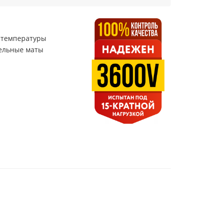
й температуры
тельные маты