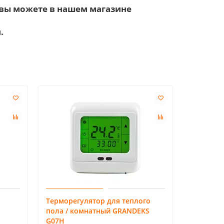
е вы можете в нашем магазине
.
Лидер про
Терморегулятор для теплого
Терморег
пола / комнатный GRANDEKS
пола / к
G07H
PST-3