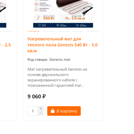
Нагревательный мат для
Нагреват
 - 2,5
теплого пола Genesis 540 Вт - 3,0
теплого п
кв.м
кв.м
Genesis mat
а
Мат нагревательный Genesis на
Мат нагре
основе двухжильного
основе дв
экранированного кабеля с
экраниров
пожизненной гарантией Наг..
пожизненн
9 060 ₽
10 124 
В корзину