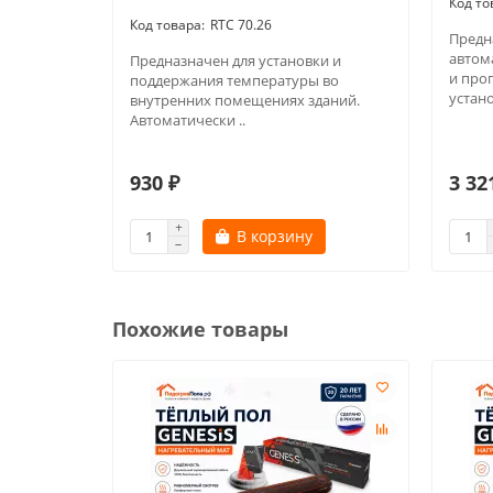
RTC 70.26
Предн
автом
Предназначен для установки и
и про
поддержания температуры во
устан
внутренних помещениях зданий.
Автоматически ..
930 ₽
3 32
В корзину
Похожие товары