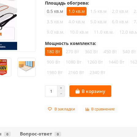
Площадь обогрева:
0.5 кв.м
1.0 кв.м
1.5 кв.м
2.0 кв.м
2
3.5 кв.м
4.0 кв.м
5.0 кв.м
6.0 кв.м
7
9.0 кв.м.
10.0 кв.м
11.0 кв.м.
12.0 кв.
Мощность комплекта:
180 Вт
270 Вт
360 Вт
450 Вт
540 Вт
900 Вт
1080 Вт
1260 Вт
1440 Вт
162
1980 Вт
2160 Вт
2340 Вт
В корзину
В закладки
В сравнение
ы
Вопрос-ответ
0
0