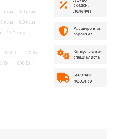
скидки,
подарки
.5 кв.м
3.0 кв.м
.0 кв.м
8.0 кв.м
Расширенная
м
13.0 кв.м.
гарантия
Консультация
630 Вт
720 Вт
специалиста
0 Вт
1800 Вт
Быстрая
доставка