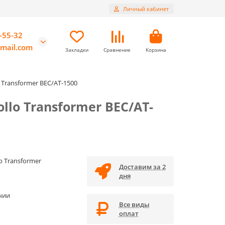
Личный кабинет
-55-32
mail.com
Закладки
Сравнение
Корзина
Transformer BEC/AT-1500
lo Transformer BEC/AT-
o Transformer
Доставим за 2
дня
чии
Все виды
оплат