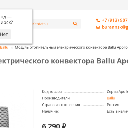
род —
+7 (913) 987
ирск
?
алог
burannsk@g
Ballu
Модуль отопительный электрического конвектора Ballu Apollo 
трического конвектора Ballu Apol
Код товара
Серия Apoll
Производители
Ballu
Страна изготовления
Россия
Наличие:
Есть в нали
6 290 ₽