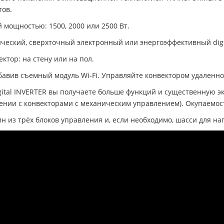
тов.
 мощностью: 1500, 2000 или 2500 Вт.
ческий, сверхточный электронный или энергоэффективный digi
ектор: на стену или на пол.
добавив съемный модуль Wi-Fi. Управляйте конвектором удал
gital INVERTER вы получаете больше функций и существенную э
нении с конвекторами с механическим управлением). Окупаемо
н из трёх блоков управления и, если необходимо, шасси для на