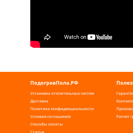
ПодогревПола.РФ
Полез
Установка отопительных систем
Гаранти
Доставка
Контакт
Политика конфиденциальности
Произв
Условия соглашения
Расчет 
Способы оплаты
Статьи