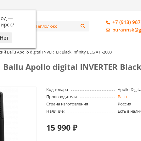
род —
+7 (913) 987
ирск
?
алог
burannsk@g
 Ballu Apollo digital INVERTER Black Infinity BEC/ATI-2003
llu Apollo digital INVERTER Black 
Код товара
Apollo Digita
Производители
Ballu
Страна изготовления
Россия
Наличие:
Есть в нали
15 990 ₽