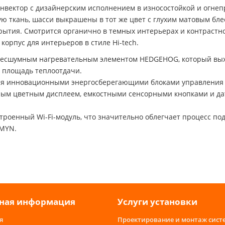
конвектор с дизайнерским исполнением в износостойкой и огнеп
ую ткань, шасси выкрашены в тот же цвет с глухим матовым бле
крытия. Смотрится органично в темных интерьерах и контрастно
 корпус для интерьеров в стиле Hi-tech.
есшумным нагревательным элементом HEDGEHOG, который выхо
 площадь теплоотдачи.
тся инновационными энергосберегающими блоками управления 
ым цветным дисплеем, емкостными сенсорными кнопками и дат
троенный Wi-Fi-модуль, что значительно облегчает процесс по
MMYN.
ная информация
Услуги установки
я
Проектирование и монтаж сист