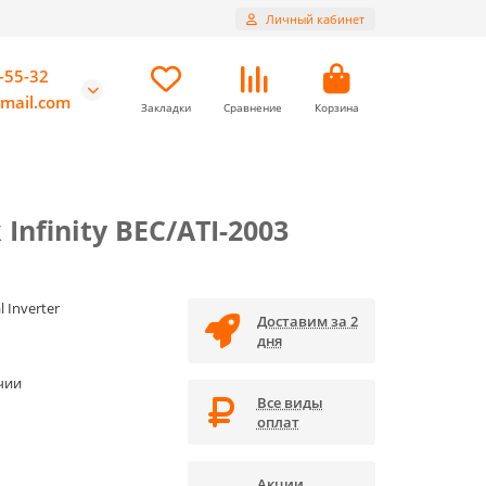
Личный кабинет
-55-32
mail.com
Закладки
Сравнение
Корзина
Infinity BEC/ATI-2003
l Inverter
Доставим за 2
дня
чии
Все виды
оплат
Акции,