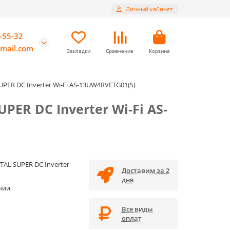
Личный кабинет
-55-32
mail.com
Закладки
Сравнение
Корзина
PER DC Inverter Wi-Fi AS-13UW4RVETG01(S)
ER DC Inverter Wi-Fi AS-
TAL SUPER DC Inverter
Доставим за 2
дня
чии
Все виды
оплат