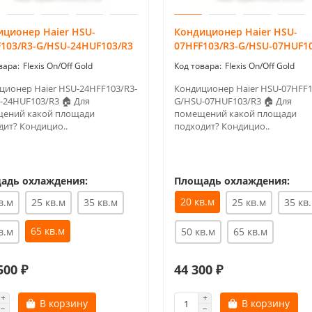
иционер Haier HSU-
Кондиционер Haier HSU-
103/R3-G/HSU-24HUF103/R3
07HFF103/R3-G/HSU-07HUF1
Flexis On/Off Gold
Flexis On/Off Gold
ционер Haier HSU-24HFF103/R3-
Кондиционер Haier HSU-07HFF1
-24HUF103/R3 🏠 Для
G/HSU-07HUF103/R3 🏠 Для
ений какой площади
помещений какой площади
дит? Кондицио..
подходит? Кондицио..
адь охлаждения:
Площадь охлаждения:
20 кв.м
в.м
25 кв.м
35 кв.м
25 кв.м
35 кв
65 кв.м
в.м
50 кв.м
65 кв.м
500 ₽
44 300 ₽
В корзину
В корзину