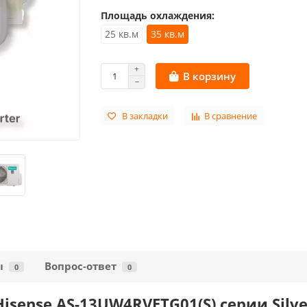
Площадь охлаждения:
25 кв.м
35 кв.м
В корзину
В закладки
В сравнение
ы
Вопрос-ответ
0
0
sense AS-13UW4RVETG01(S) серии Silver 