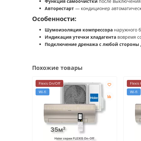
Функция самоочистки
после выключения 
Авторестарт
— кондиционер автоматическ
Особенности:
Шумоизоляция компрессора
наружного бл
Индикация утечки хладагента
вовремя со
Подключение дренажа с любой стороны
Похожие товары
Flexis On/Off
Flexis
Wi-fi
Wi-fi