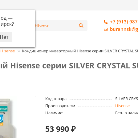
род —
+7 (913) 987
ирск
?
алог
burannsk@g
Hisense
Кондиционер инверторный Hisense серии SILVER CRYSTAL SU
Hisense серии SILVER CRYSTAL SUP
Код товара
SILVER CRYS
Производители
Hisense
Наличие:
Есть в нали
53 990 ₽