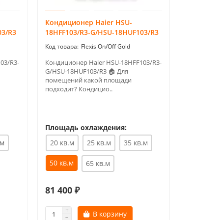
Кондиционер Haier HSU-
Кондици
03/R3
18HFF103/R3-G/HSU-18HUF103/R3
Royal Cl
Flexis On/Off Gold
03/R3-
Кондиционер Haier HSU-18HFF103/R3-
Инверторн
G/HSU-18HUF103/R3 🏠 Для
Royal Cli
помещений какой площади
— ROYAL F
подходит? Кондицио..
I..
Площадь охлаждения:
.м
20 кв.м
25 кв.м
35 кв.м
Площадь
50 кв.м
65 кв.м
20 кв.м
81 400 ₽
62 590 
В корзину