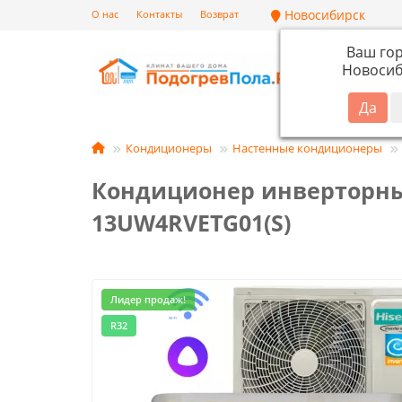
Новосибирск
О нас
Контакты
Возврат
Ваш го
Новосиб
Кат
Кондиционеры
Настенные кондиционеры
Кондиционер инверторный 
13UW4RVETG01(S)
Лидер продаж!
R32