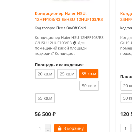
Кондиционер Haier HSU-
Конд
12HFF103/R3-G/HSU-12HUF103/R3
24HFF
Flexis On/Off Gold
Кондиционер Haier HSU-12HFF103/R3-
Конди
G/HSU-12HUF103/R3 🏠 Для
G/HSU
помещений какой площади
помещ
подходит? Кондицио..
подхо
Площадь охлаждения:
35 кв.м
20 кв.м
25 кв.м
Площ
50 кв.м
20 к
65 кв.м
50 к
56 500 ₽
120 
В корзину