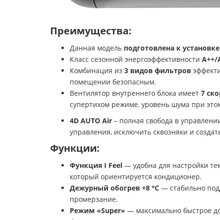
Преимущества:
Данная модель
подготовлена к установке
Класс сезонной энергоэффективности
А++/
Комбинация из
3 видов фильтров
эффекти
помещении безопасным.
Вентилятор внутреннего блока имеет
7 ско
супертихом режиме, уровень шума при этом 
4D AUTO Air
– полная свобода в управлени
управления, исключить сквозняки и созда
Функции:
Функция I Feel
— удобна для настройки тем
который ориентируется кондиционер.
Дежурный обогрев +8 °С
— стабильно под
промерзание.
Режим «Super»
— максимально быстрое до