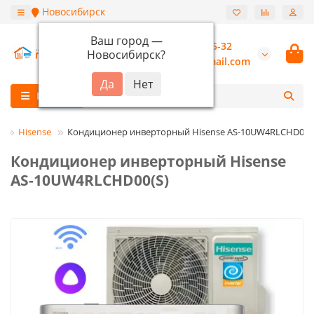
Новосибирск
Ваш город —
+7 (913) 987-55-32
Новосибирск
?
burannsk@gmail.com
Каталог
ы
Hisense
Кондиционер инверторный Hisense AS-10UW4RLCHD00(
Кондиционер инверторный Hisense
AS-10UW4RLCHD00(S)