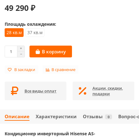
49 290 ₽
Площадь охлаждения:
28 кв.м
37 кв.м
В корзину
В закладки
В сравнение
Акции, скидки,
Все виды оплат
подарки
Описание
Характеристики
Отзывы
Вопрос-
0
Кондиционер инверторный Hisense AS-