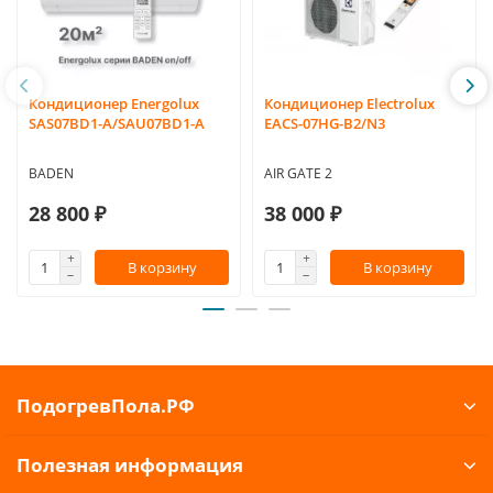
Кондиционер Energolux
Кондиционер Electrolux
SAS07BD1-A/SAU07BD1-A
EACS-07HG-B2/N3
BADEN
AIR GATE 2
28 800 ₽
38 000 ₽
В корзину
В корзину
ПодогревПола.РФ
Полезная информация