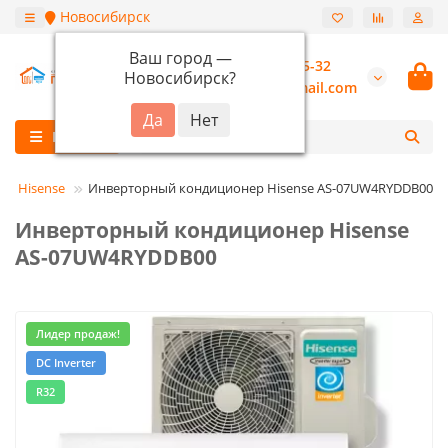
Новосибирск
Ваш город —
+7 (913) 987-55-32
Новосибирск
?
burannsk@gmail.com
Каталог
Hisense
Инверторный кондиционер Hisense AS-07UW4RYDDB00
Инверторный кондиционер Hisense
AS-07UW4RYDDB00
Лидер продаж!
DC Inverter
R32