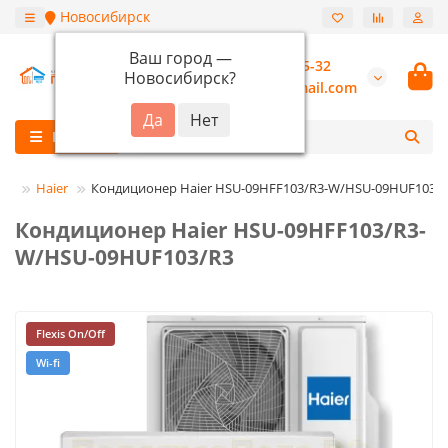
Новосибирск
Ваш город —
+7 (913) 987-55-32
Новосибирск
?
burannsk@gmail.com
Каталог
ры
Haier
Кондиционер Haier HSU-09HFF103/R3-W/HSU-09HUF103/
Кондиционер Haier HSU-09HFF103/R3-
W/HSU-09HUF103/R3
Flexis On/Off
Wi-fi