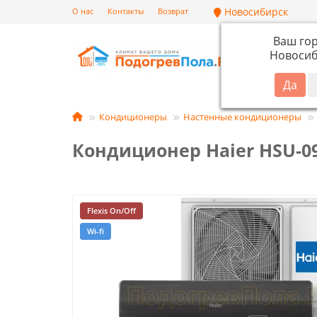
Новосибирск
О нас
Контакты
Возврат
Ваш го
Новосиб
Кат
Кондиционеры
Настенные кондиционеры
Кондиционер Haier HSU-0
Flexis On/Off
Wi-fi