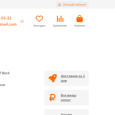
Личный кабинет
-55-32
mail.com
Закладки
Сравнение
Корзина
f Black
Доставим за 2
дня
чии
Все виды
оплат
Акции,