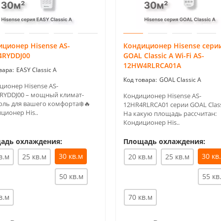
ционер Hisense AS-
Кондиционер Hisense сери
4RYDDJ00
GOAL Classic A Wi-Fi AS-
12HW4RLRCA01A
EASY Classic A
GOAL Classic A
ционер Hisense AS-
RYDDJ00 – мощный климат-
Кондиционер Hisense AS-
оль для вашего комфорта❄️🔥
12HR4RLRCA01 серии GOAL Class
ционер His..
На какую площадь рассчитан:
Кондиционер His..
адь охлаждения:
Площадь охлаждения:
30 кв.м
30 кв
в.м
25 кв.м
20 кв.м
25 кв.м
50 кв.м
55 кв
в.м
70 кв.м