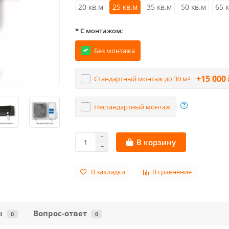
20 кв.м
25 кв.м
35 кв.м
50 кв.м
65 
* С монтажом:
Без монтажа
+15 000 
Стандартный монтаж до 30 м²
Нестандартный монтаж
В корзину
В закладки
В сравнение
ы
Вопрос-ответ
0
0