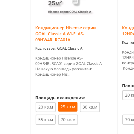
Кондиционер Hisense серии
Конди
GOAL Classic A Wi-Fi AS-
12HR
09HW4RLRCA01A
GOAL Classic A
Конди
12HR4
Кондиционер Hisense AS-
контр
09HR4RLRCA01 серии GOAL Classic A
Конди
На какую площадь рассчитан:
Кондиционер His..
Площ
20 к
Площадь охлаждения:
25 кв.м
20 кв.м
30 кв.м
55 кв.м
70 кв.м
70 к