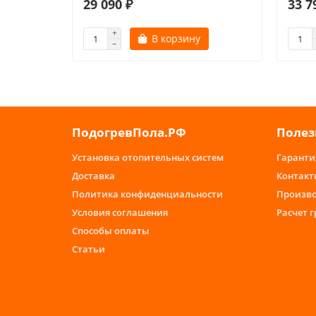
29 090 ₽
33 7
В корзину
ПодогревПола.РФ
Полез
Установка отопительных систем
Гаранти
Доставка
Контакт
Политика конфиденциальности
Произв
Условия соглашения
Расчет 
Способы оплаты
Статьи