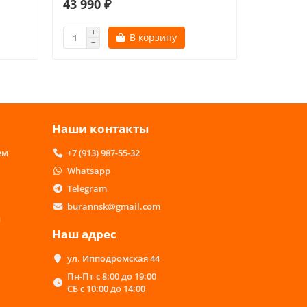
43 990 ₽
47 400 
В корзину
Наши контакты
ем
+7 (913) 987-55-32
Whatsapp
Telegram
burannsk@gmail.com
м
Наш адрес
ул. Ипподромская 44
Пн-Пт с 8:00 до 19:00
СБ с 10:00 до 14:00