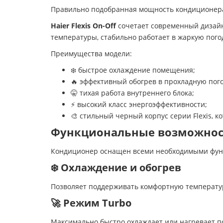
Правильно подобранная мощность кондиционера 
Haier Flexis On-Off
сочетает современный дизайн
температуры, стабильно работает в жаркую погод
Преимущества модели:
❄️ быстрое охлаждение помещения;
🔥 эффективный обогрев в прохладную пого
🤫 тихая работа внутреннего блока;
⚡ высокий класс энергоэффективности;
🎨 стильный черный корпус серии Flexis,
Функциональные возможност
Кондиционер оснащен всеми необходимыми функ
❄️ Охлаждение и обогрев
Позволяет поддерживать комфортную температур
🚀 Режим Turbo
Максимально быстро охлаждает или нагревает 