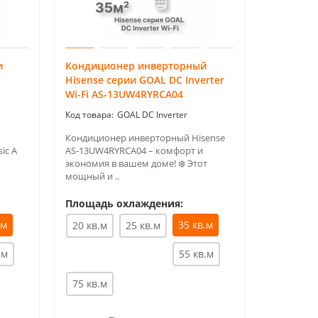
и
Кондиционер инверторный
Кондици
Hisense серии GOAL DC Inverter
Lessar L
Wi-Fi AS-13UW4RYRCA04
HE09KCE
GOAL DC Inverter
Кондиционер инверторный Hisense
Кондицион
ic A
AS-13UW4RYRCA04 – комфорт и
HE09KCE2A
экономия в вашем доме! ❄️ Этот
FLEXCOOL 
мощный и ..
FULL DC-ин
Площадь охлаждения:
.м
35 кв.м
20 кв.м
25 кв.м
.м
55 кв.м
Площадь
20 кв.м
75 кв.м