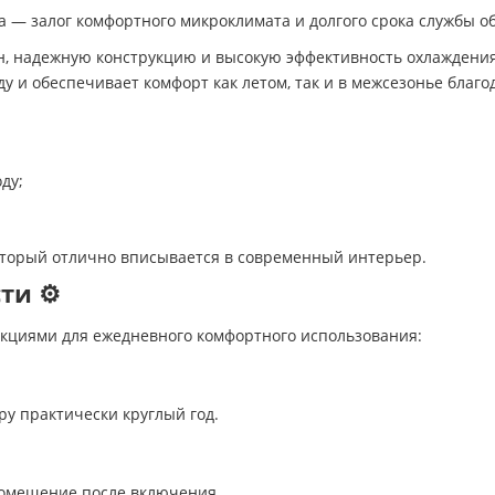
— залог комфортного микроклимата и долгого срока службы о
, надежную конструкцию и высокую эффективность охлаждения
у и обеспечивает комфорт как летом, так и в межсезонье благо
ду;
 который отлично вписывается в современный интерьер.
и ⚙️
циями для ежедневного комфортного использования:
у практически круглый год.
помещение после включения.