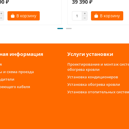
90 ₽
39 390 ₽
В корзину
В корзину
ная информация
Услуги установки
я
Проектирование и монтаж сист
обогрева кровли
ы и схема проезда
Установка кондиционеров
одители
Установка обогрева кровли
греющего кабеля
Установка отопительных систе