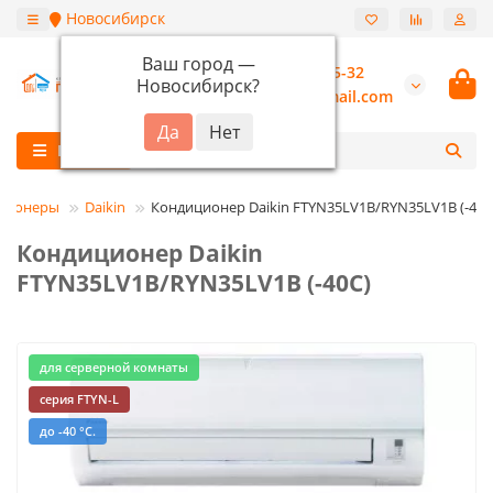
Новосибирск
Ваш город —
+7 (913) 987-55-32
Новосибирск
?
burannsk@gmail.com
Каталог
ционеры
Daikin
Кондиционер Daikin FTYN35LV1B/RYN35LV1B (-40C
Кондиционер Daikin
FTYN35LV1B/RYN35LV1B (-40C)
для серверной комнаты
серия FTYN-L
до -40 °С.