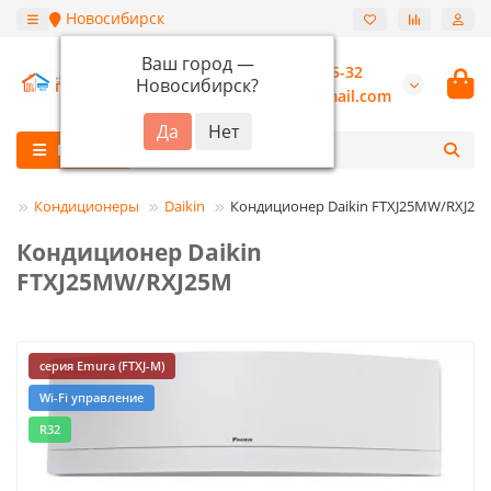
Новосибирск
Ваш город —
+7 (913) 987-55-32
Новосибирск
?
burannsk@gmail.com
Каталог
Кондиционеры
Daikin
Кондиционер Daikin FTXJ25MW/RXJ25
Кондиционер Daikin
FTXJ25MW/RXJ25M
серия Emura (FTXJ-M)
Wi-Fi управление
R32