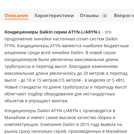
Описание
Характеристики
Отзывы
Вопрос-
0
Кондиционеры Daikin серии ATYN-L/ARYN-L
- это
продолжение линейки настенных сплит-систем Daikin
FTYN. Кондиционеры ATYN являются наиболее бюджетным
решением среди всей линейки Daikin. В новой серии
кондиционеров были увеличены максимальная длина
труботрассы и перепад высот, благодаря изменениям
максимальная длина увеличилась до 20 метров, а перепад
высот - до 10 и 15 метров (15 метров - в моделях от 5 кВт).
Новые стандарты по длине труботрассы и перепаду высот
облегчают подбор оборудования для нестандартных
объектов и упрощают монтаж.
Кондиционеры Daikin ATYN-L/ARYN-L производятся в
Малайзии и имеют самое высокое качество сборки и
комплектующих. Компания Daikin в 2015 году вывела на
рынок сразу несколько серий, произведенных в Малайзии