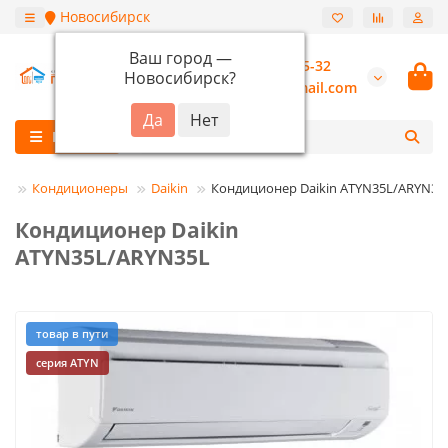
Новосибирск
Ваш город —
+7 (913) 987-55-32
Новосибирск
?
burannsk@gmail.com
Каталог
Кондиционеры
Daikin
Кондиционер Daikin ATYN35L/ARYN35
Кондиционер Daikin
ATYN35L/ARYN35L
товар в пути
серия ATYN