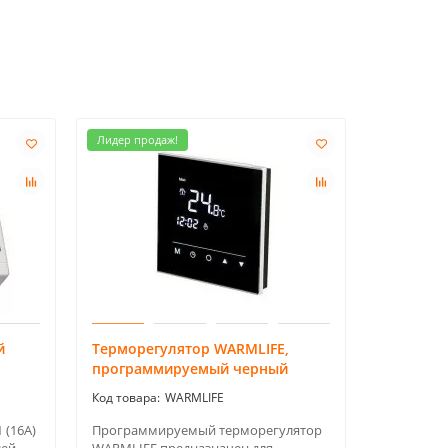
Лидер продаж!
й
Терморегулятор WARMLIFE,
Терморег
программируемый черный
пола / 
G07H
WARMLIFE
 (16А)
Программируемый терморегулятор