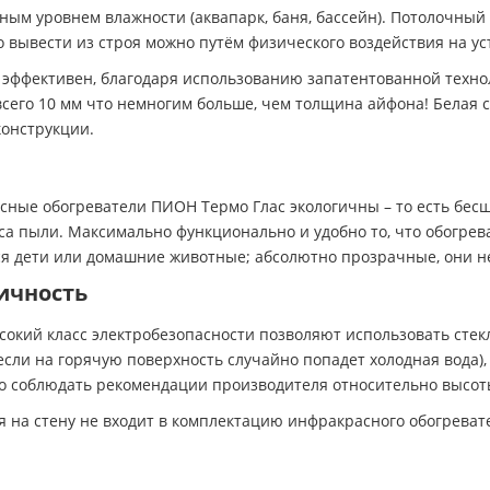
ым уровнем влажности (аквапарк, баня, бассейн). Потолочны
о вывести из строя можно путём физического воздействия на ус
эффективен, благодаря использованию запатентованной технол
всего 10 мм что немногим больше, чем толщина айфона! Белая
конструкции.
ные обогреватели ПИОН Термо Глас экологичны – то есть бесш
 пыли. Максимально функционально и удобно то, что обогрева
ся дети или домашние животные; абсолютно прозрачные, они н
ичность
сокий класс электробезопасности позволяют использовать сте
сли на горячую поверхность случайно попадет холодная вода), 
ого соблюдать рекомендации производителя относительно высот
 на стену не входит в комплектацию инфракрасного обогреват