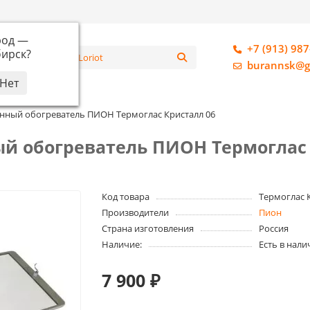
род —
+7 (913) 987
ирск
?
алог
burannsk@g
нный обогреватель ПИОН Термоглас Кристалл 06
й обогреватель ПИОН Термоглас 
Код товара
Термоглас 
Производители
Пион
Страна изготовления
Россия
Наличие:
Есть в нали
7 900 ₽