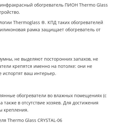
й инфракрасный обогреватель ПИОН Thermo Glass
тройство.
огии Thermoglass ®. КПД таких обогревателей
 силиконовая рамка защищает обогреватель от
умны, не выделяют посторонних запахов, не
тели крепятся именно на потолке: они не
е испортят ваш интерьер.
клянные обогреватели во влажных помещениях (с
а также в отсутствие хозяев. Для достижения
ы крепления.
еля Thermo Glass CRYSTAL-06