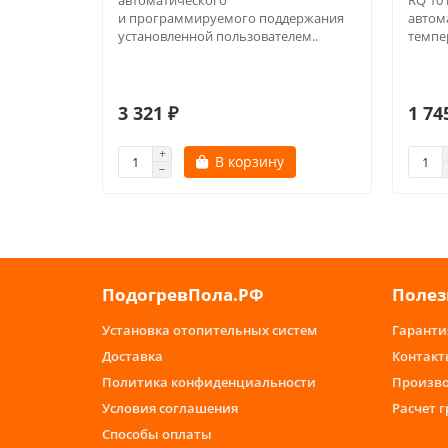
автоматического
RQ 10
и программируемого поддержания
автом
установленной пользователем..
темпер
3 321 ₽
1 74
В корзину
ПодогревПола.РФ
Полез
Установка отопительных систем
Гаранти
Доставка
Контакт
Политика конфиденциальности
Произв
Условия соглашения
Расчет 
Способы оплаты