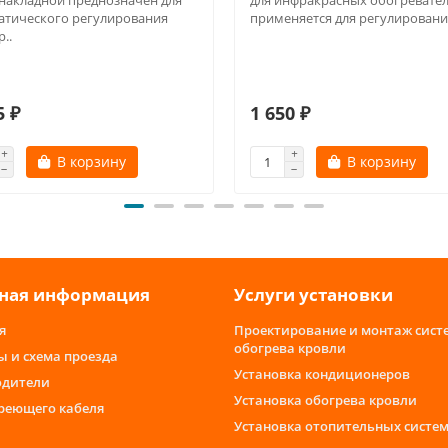
 накладной преднозначен для
для инфракрасных обогревате
атического регулирования
применяется для регулирования
..
5 ₽
1 650 ₽
В корзину
В корзину
ная информация
Услуги установки
я
Проектирование и монтаж сист
обогрева кровли
ы и схема проезда
Установка кондиционеров
одители
Установка обогрева кровли
греющего кабеля
Установка отопительных систе