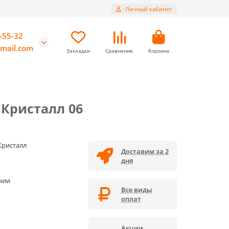
Личный кабинет
-55-32
mail.com
Закладки
Сравнение
Корзина
Кристалл 06
Кристалл
Доставим за 2
дня
чии
Все виды
оплат
Акции,