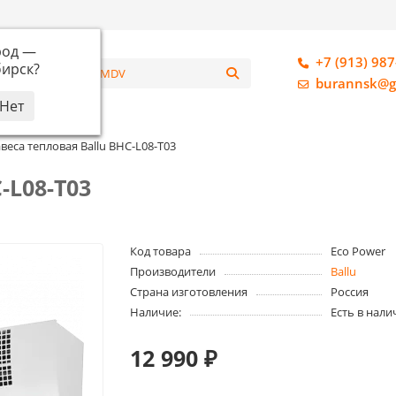
род —
+7 (913) 987
ирск
?
алог
burannsk@g
веса тепловая Ballu BHC-L08-T03
-L08-T03
Код товара
Eco Power
Производители
Ballu
Страна изготовления
Россия
Наличие:
Есть в нали
12 990 ₽