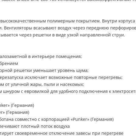
ой высококачественным полимерным покрытием. Внутри корпуса
 Вентиляторы всасывают воздух через переднюю перфорирован
сывается через решетки в виде узкой направленной струи.
малозаметной в интерьере помещения;
ебрением
орной решетки уменьшает уровень шума;
перезапуска исключает возможные повторные перегревы;
ом от уличной жары, пыли и насекомых;
 шнуром с евровилкой для удобного подключения к электросет
ker» (Германия)
r» (Германия)
ботана совместно с корпорацией «Punker» (Германия)
ечивают плотный поток воздуха
тирует своевременное отключение завесы при перегреве