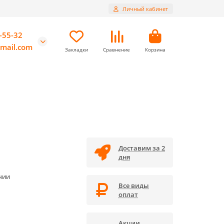
Личный кабинет
-55-32
mail.com
Закладки
Сравнение
Корзина
Доставим за 2
дня
чии
Все виды
оплат
Акции,