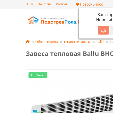
Новосибирск
О нас
Контакты
Возврат
Ваш го
Новосиб
Кат
Обогреватели
Тепловые завесы
Ballu
За
Завеса тепловая Ballu BHC
Eco Power