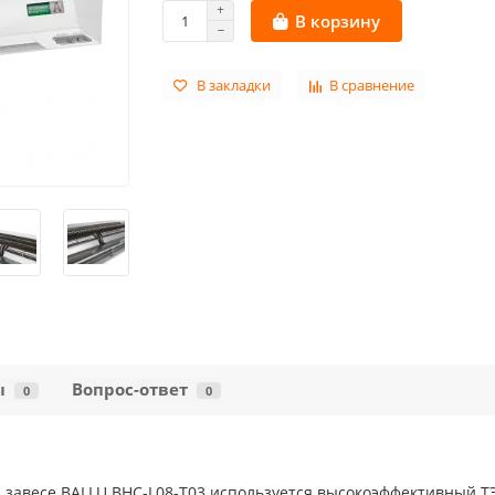
В корзину
В закладки
В сравнение
ы
Вопрос-ответ
0
0
й завесе BALLU BHC-L08-T03 используется высокоэффективный Т