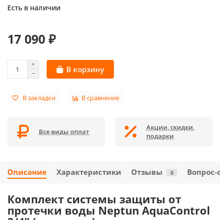
Есть в наличии
17 090 ₽
В корзину
В закладки
В сравнение
Акции, скидки,
Все виды оплат
подарки
Описание
Характеристики
Отзывы
Вопрос-
0
Комплект системы защиты от
протечки воды Neptun AquaControl