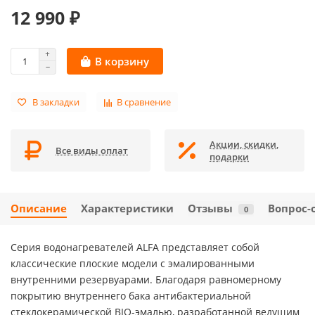
12 990 ₽
В корзину
В закладки
В сравнение
Акции, скидки,
Все виды оплат
подарки
Описание
Характеристики
Отзывы
Вопрос-
0
Серия водонагревателей ALFA представляет собой
классические плоские модели с эмалированными
внутренними резервуарами. Благодаря равномерному
покрытию внутреннего бака антибактериальной
стеклокерамической BIO-эмалью, разработанной ведущим