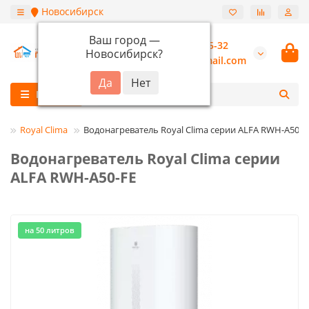
Новосибирск
Ваш город —
+7 (913) 987-55-32
Новосибирск
?
burannsk@gmail.com
Каталог
ь
Royal Clima
Водонагреватель Royal Clima серии ALFA RWH-A50-F
Водонагреватель Royal Clima серии
ALFA RWH-A50-FE
на 50 литров