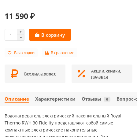
11 590 ₽
В корзину
В закладки
В сравнение
Акции, скидки,
Все виды оплат
подарки
Описание
Характеристики
Отзывы
Вопрос-
0
Водонагреватель электрический накопительный Royal
Thermo RWH 30 Fidelity представляют собой самые
компактные электрические накопительные
водонагреватели в ассортименте компании. Эти