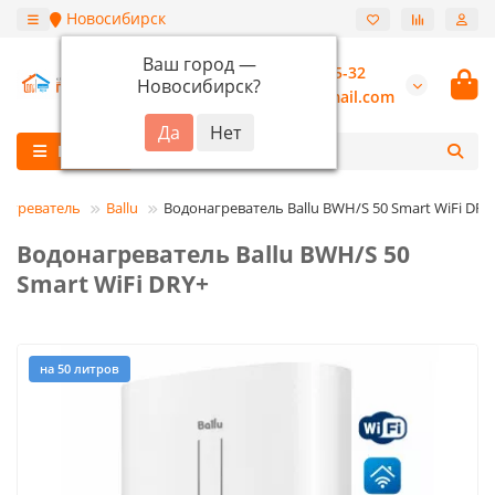
Новосибирск
Ваш город —
+7 (913) 987-55-32
Новосибирск
?
burannsk@gmail.com
Каталог
нагреватель
Ballu
Водонагреватель Ballu BWH/S 50 Smart WiFi DRY
Водонагреватель Ballu BWH/S 50
Smart WiFi DRY+
на 50 литров