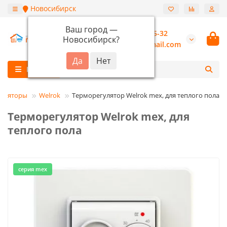
Новосибирск
Ваш город —
+7 (913) 987-55-32
Новосибирск
?
burannsk@gmail.com
Каталог
гуляторы
Welrok
Терморегулятор Welrok mex, для теплого пола
Терморегулятор Welrok mex, для
теплого пола
серия mex