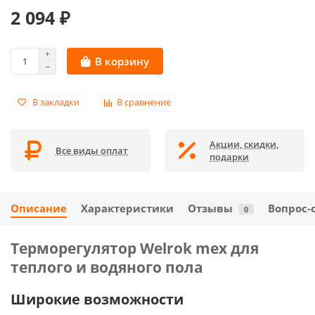
2 094 ₽
В корзину
В закладки
В сравнение
Акции, скидки,
Все виды оплат
подарки
Описание
Характеристики
Отзывы
Вопрос-
0
Терморегулятор Welrok mex для
теплого и водяного пола
Широкие возможности