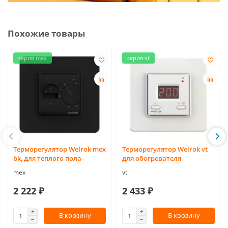
Похожие товары
серия mex
серия vt
Терморегулятор Welrok mex
Терморегулятор Welrok vt
bk, для теплого пола
для обогревателя
mex
vt
2 222 ₽
2 433 ₽
В корзину
В корзину