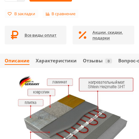
В закладки
В сравнение
Акции, скидки,
Все виды оплат
подарки
Описание
Характеристики
Отзывы
Вопрос-
0