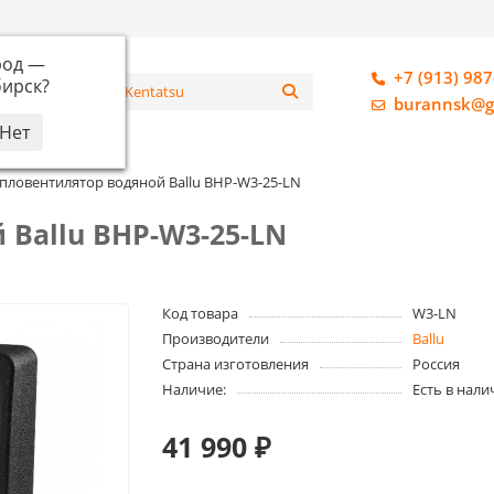
род —
+7 (913) 987
ирск
?
алог
burannsk@g
пловентилятор водяной Ballu BHP-W3-25-LN
 Ballu BHP-W3-25-LN
Код товара
W3-LN
Производители
Ballu
Страна изготовления
Россия
Наличие:
Есть в нали
41 990 ₽