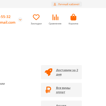
Личный кабинет
-55-32
mail.com
Закладки
Сравнение
Корзина
Доставим за 2
дня
чии
Все виды
оплат
Акции,