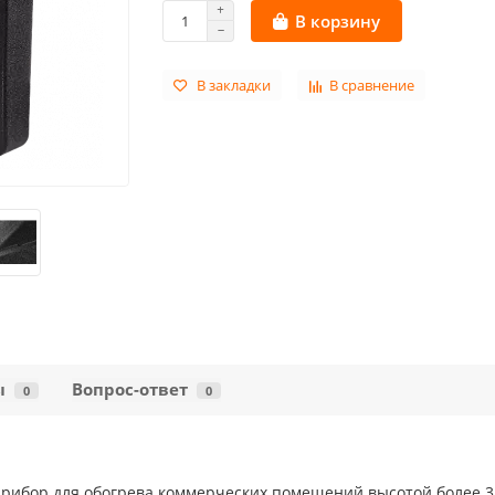
В корзину
В закладки
В сравнение
ы
Вопрос-ответ
0
0
прибор для обогрева коммерческих помещений высотой более 3