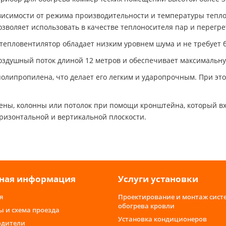
зависимости от режима производительности и температуры теп
озволяет использовать в качестве теплоносителя пар и перегре
тепловентилятор обладает низким уровнем шума и не требует 
оздушный поток длиной 12 метров и обеспечивает максимальну
олипропилена, что делает его легким и ударопрочным. При это
ены, колонны или потолок при помощи кронштейна, который вх
оризонтальной и вертикальной плоскости.
ная информация
Услуги установки
я
Проектирование и монтаж сист
обогрева кровли
ы и схема проезда
Установка кондиционеров
одители