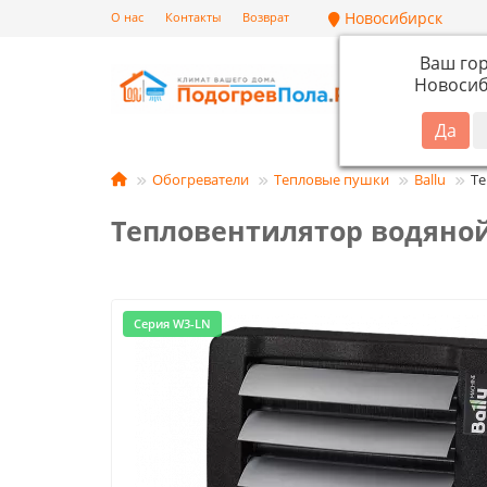
Новосибирск
О нас
Контакты
Возврат
Ваш го
Новосиб
Кат
Обогреватели
Тепловые пушки
Ballu
Те
Тепловентилятор водяной
Серия W3-LN