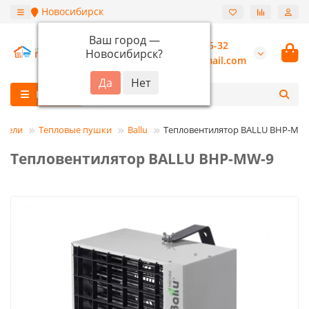
Новосибирск
Ваш город —
+7 (913) 987-55-32
Новосибирск
?
burannsk@gmail.com
Каталог
атели
Тепловые пушки
Ballu
Тепловентилятор BALLU BHP-MW
Тепловентилятор BALLU BHP-MW-9