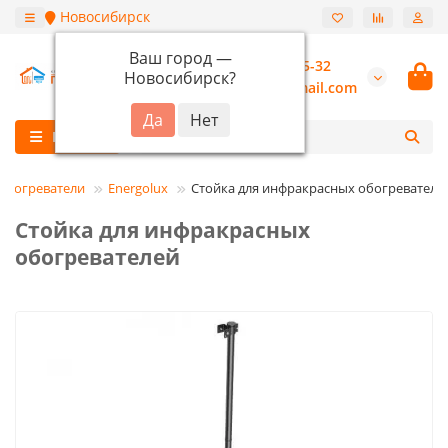
Новосибирск
Ваш город —
+7 (913) 987-55-32
Новосибирск
?
burannsk@gmail.com
Каталог
Обогреватели
Energolux
Стойка для инфракрасных обогревателе
Стойка для инфракрасных
обогревателей