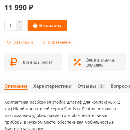
11 990 ₽
В корзину
В закладки
В сравнение
Акции, скидки,
Все виды оплат
подарки
Описание
Характеристики
Отзывы
Вопрос-
0
Компактная разборная стойка штатиф для компактных (2
квт),ИК обогревателей серии Santis и Pilatus позволяют
максимально удобно разместить обогревательные
приборы в нужном месте, обеспечивая мобильность и
быструю установку.