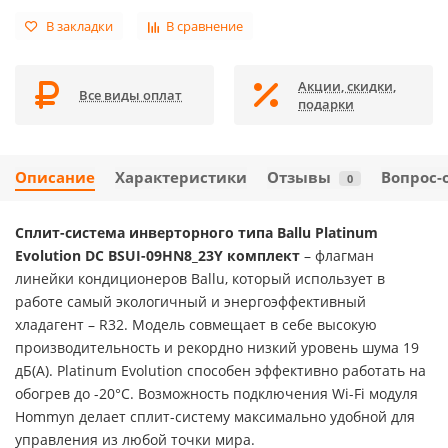
В закладки
В сравнение
Акции, скидки,
Все виды оплат
подарки
Описание
Характеристики
Отзывы
Вопрос-
0
Сплит-система инверторного типа Ballu Platinum
Evolution DC BSUI-09HN8_23Y комплект
– флагман
линейки кондиционеров Ballu, который использует в
работе самый экологичный и энергоэффективный
хладагент – R32. Модель совмещает в себе высокую
производительность и рекордно низкий уровень шума 19
дБ(А). Platinum Evolution способен эффективно работать на
обогрев до -20°С. Возможность подключения Wi-Fi модуля
Hommyn делает сплит-систему максимально удобной для
управления из любой точки мира.