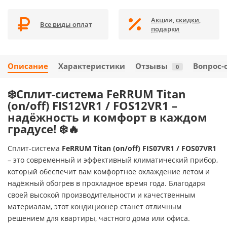
Акции, скидки,
Все виды оплат
подарки
Описание
Характеристики
Отзывы
Вопрос-
0
❄️
Сплит-система FeRRUM Titan
(on/off) FIS12VR1 / FOS12VR1 –
надёжность и комфорт в каждом
градусе!
❄️🔥
Сплит-система
FeRRUM Titan (on/off) FIS07VR1 / FOS07VR1
– это современный и эффективный климатический прибор,
который обеспечит вам комфортное охлаждение летом и
надёжный обогрев в прохладное время года. Благодаря
своей высокой производительности и качественным
материалам, этот кондиционер станет отличным
решением для квартиры, частного дома или офиса.