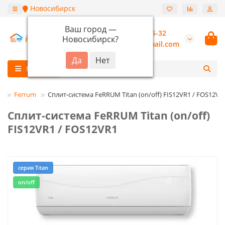
Новосибирск
Ваш город —
+7 (913) 987-55-32
Новосибирск
?
burannsk@gmail.com
Каталог
ы
Ferrum
Сплит-система FeRRUM Titan (on/off) FIS12VR1 / FOS12VR
Сплит-система FeRRUM Titan (on/off)
FIS12VR1 / FOS12VR1
серия Titan
on/off