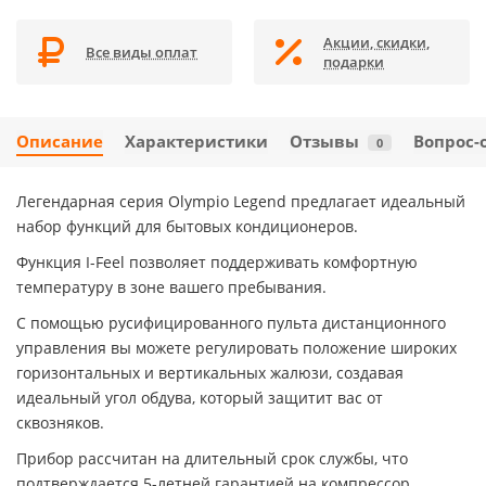
Акции, скидки,
Все виды оплат
подарки
Описание
Характеристики
Отзывы
Вопрос-
0
Легендарная серия Olympio Legend предлагает идеальный
набор функций для бытовых кондиционеров.
Функция I-Feel позволяет поддерживать комфортную
температуру в зоне вашего пребывания.
С помощью русифицированного пульта дистанционного
управления вы можете регулировать положение широких
горизонтальных и вертикальных жалюзи, создавая
идеальный угол обдува, который защитит вас от
сквозняков.
Прибор рассчитан на длительный срок службы, что
подтверждается 5-летней гарантией на компрессор.