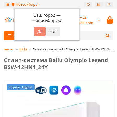
Новосибирск
Ваш город —
+7 (913) 987-55-32
Новосибирск
?
burannsk@gmail.com
Каталог
ционеры
Ballu
Сплит-система Ballu Olympio Legend BSW-12HN1_24
Сплит-система Ballu Olympio Legend
BSW-12HN1_24Y
Olympio Legend