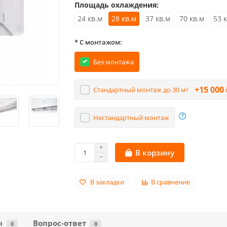
Площадь охлаждения:
24 кв.м
28 кв.м
37 кв.м
70 кв.м
53 
* С монтажом:
Без монтажа
+15 000 
Стандартный монтаж до 30 м²
Нестандартный монтаж
В корзину
В закладки
В сравнение
ы
Вопрос-ответ
0
0