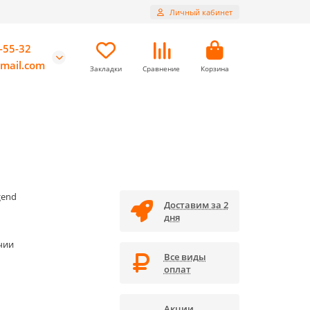
Личный кабинет
-55-32
mail.com
Закладки
Сравнение
Корзина
gend
Доставим за 2
дня
чии
Все виды
оплат
Акции,