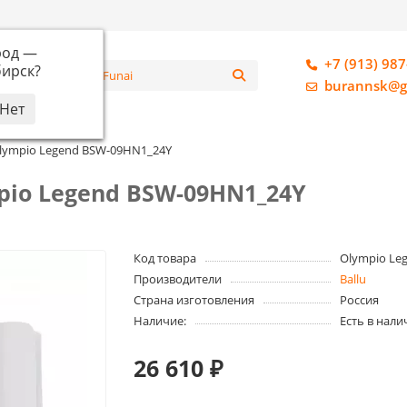
род —
+7 (913) 987
ирск
?
алог
burannsk@g
Olympio Legend BSW-09HN1_24Y
pio Legend BSW-09HN1_24Y
Код товара
Olympio Le
Производители
Ballu
Страна изготовления
Россия
Наличие:
Есть в нали
26 610 ₽