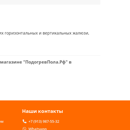
х горизонтальных и вертикальных жалюзи,
 магазине "ПодогревПола.Рф" в
Наши контакты
ем
+7 (913) 987-55-32
Whatsapp