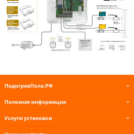
ПодогревПола.РФ
Полезная информация
Услуги установки